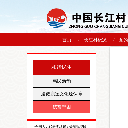
/
/
首页
长江村概况
党的
和谐民生
惠民活动
送健康送文化送保障
扶贫帮困
>
全国人大代表李洪耀：金融赋能民