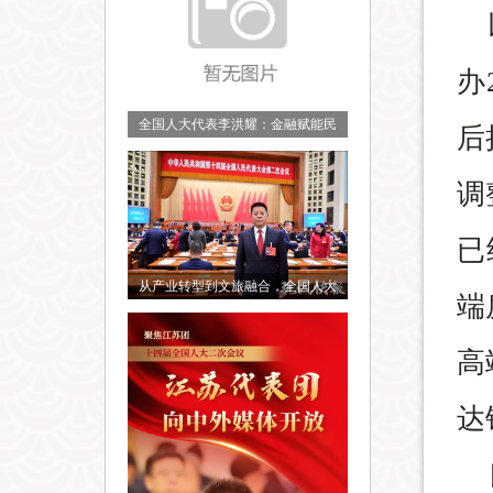
办
全国人大代表李洪耀：金融赋能民
后
调
已
从产业转型到文旅融合，全国人大
端
高
达