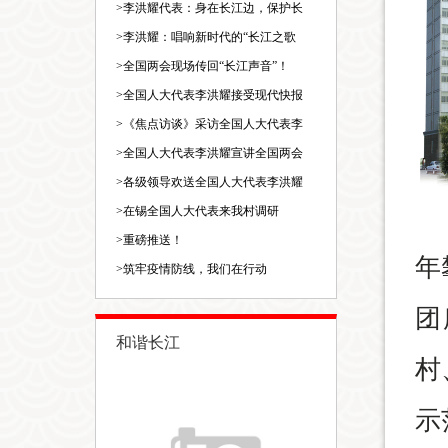
>
李洪耀代表：身在长江边，保护长
>
李洪耀：唱响新时代的“长江之歌
>
全国两会现场传回“长江声音”！
>
全国人大代表李洪耀接受现代快报
>
《焦点访谈》采访全国人大代表李
>
全国人大代表李洪耀宣讲全国两会
>
各级领导欢送全国人大代表李洪耀
>
在锡全国人大代表来我村调研
>
重磅推送！
年
>
筑牢疫情防线，我们在行动
团
和谐长江
村
示