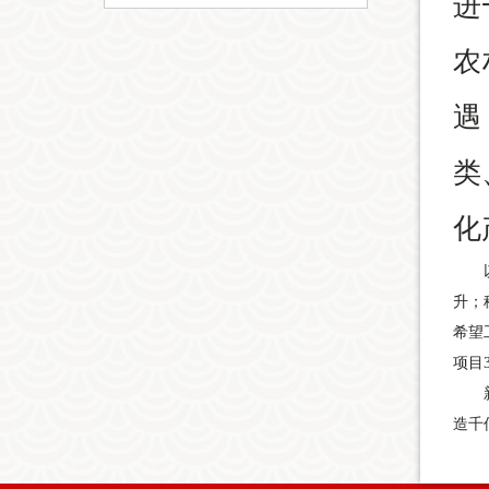
进
农
遇
类
化
升；
希望
项目
造千