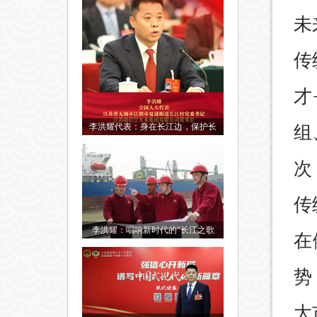
未
传
才
李洪耀代表：身在长江边，保护长
组
次
传
李洪耀：唱响新时代的“长江之歌
在
势
大