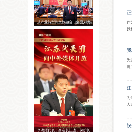
正
从产业转型到文旅融合，全国人大
作
我
我
为
境
江
为
人
祝
李洪耀代表：身在长江边，保护长