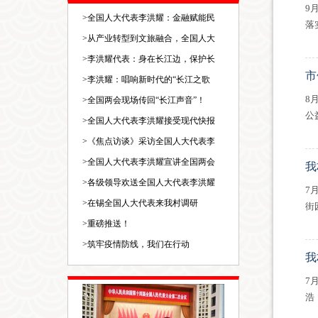
9
>
全国人大代表李洪耀：金融赋能民
落
>
从产业转型到文旅融合，全国人大
>
李洪耀代表：身在长江边，保护长
市
>
李洪耀：唱响新时代的“长江之歌
8
>
全国两会现场传回“长江声音”！
公
>
全国人大代表李洪耀接受现代快报
>
《焦点访谈》采访全国人大代表李
>
全国人大代表李洪耀宣讲全国两会
我
>
各级领导欢送全国人大代表李洪耀
7
>
在锡全国人大代表来我村调研
街
>
重磅推送！
>
筑牢疫情防线，我们在行动
我
7
浩