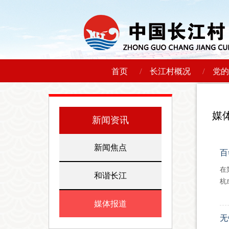
/
/
首页
长江村概况
党的
媒
新闻资讯
新闻焦点
百
在
和谐长江
杭
媒体报道
无