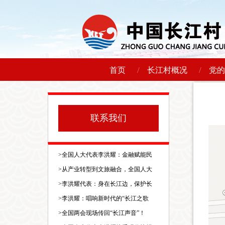
/
/
首页
长江村概况
党的
联系我们
>
全国人大代表李洪耀：金融赋能民
>
从产业转型到文旅融合，全国人大
>
李洪耀代表：身在长江边，保护长
>
李洪耀：唱响新时代的“长江之歌
>
全国两会现场传回“长江声音”！